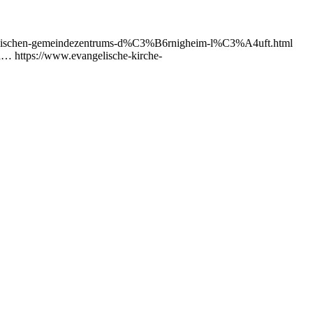
ngelischen-gemeindezentrums-d%C3%B6rnigheim-l%C3%A4uft.html
n… https://www.evangelische-kirche-