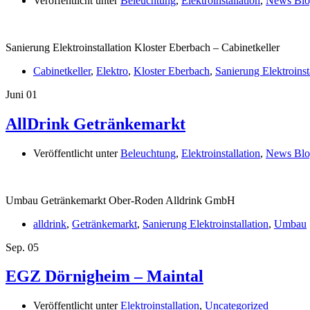
Veröffentlicht unter
Beleuchtung
,
Elektroinstallation
,
News Blo
Sanierung Elektroinstallation Kloster Eberbach – Cabinetkeller
Cabinetkeller
,
Elektro
,
Kloster Eberbach
,
Sanierung Elektroinst
Juni
01
AllDrink Getränkemarkt
Veröffentlicht unter
Beleuchtung
,
Elektroinstallation
,
News Blo
Umbau Getränkemarkt Ober-Roden Alldrink GmbH
alldrink
,
Getränkemarkt
,
Sanierung Elektroinstallation
,
Umbau
Sep.
05
EGZ Dörnigheim – Maintal
Veröffentlicht unter
Elektroinstallation
,
Uncategorized