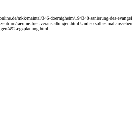
-online.de/mkk/maintal/346-doernigheim/194348-sanierung-des-eva
zentrum/raeume-fuer-veranstaltungen.html Und so soll es mal aussehe
ngen/492-egzplanung.html