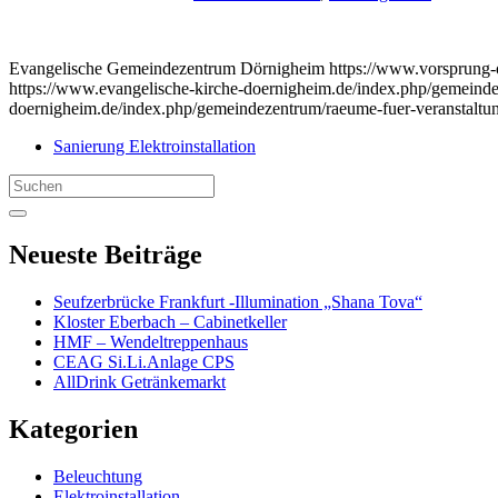
Evangelische Gemeindezentrum Dörnigheim https://www.vorsprung
https://www.evangelische-kirche-doernigheim.de/index.php/gemeinde
doernigheim.de/index.php/gemeindezentrum/raeume-fuer-veranstaltu
Sanierung Elektroinstallation
Search
for:
Neueste Beiträge
Seufzerbrücke Frankfurt -Illumination „Shana Tova“
Kloster Eberbach – Cabinetkeller
HMF – Wendeltreppenhaus
CEAG Si.Li.Anlage CPS
AllDrink Getränkemarkt
Kategorien
Beleuchtung
Elektroinstallation