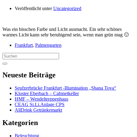
Veröffentlicht unter
Uncategorized
Was ein bisschen Farbe und Licht ausmacht. Ein sehr schönes
warmes Licht kann sehr beruhigend sein, wenn man grün mag 🙂
Frankfurt
,
Palmengarten
Search
for:
Neueste Beiträge
Seufzerbrücke Frankfurt -Illumination „Shana Tova“
Kloster Eberbach – Cabinetkeller
HMF – Wendeltreppenhaus
CEAG Si.Li.Anlage CPS
AllDrink Getränkemarkt
Kategorien
Beleuchtung