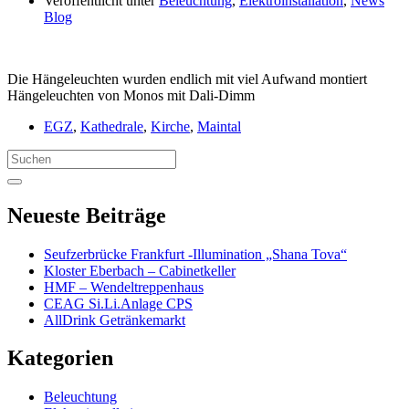
Veröffentlicht unter
Beleuchtung
,
Elektroinstallation
,
News
Blog
Die Hängeleuchten wurden endlich mit viel Aufwand montiert
Hängeleuchten von Monos mit Dali-Dimm
EGZ
,
Kathedrale
,
Kirche
,
Maintal
Search
for:
Neueste Beiträge
Seufzerbrücke Frankfurt -Illumination „Shana Tova“
Kloster Eberbach – Cabinetkeller
HMF – Wendeltreppenhaus
CEAG Si.Li.Anlage CPS
AllDrink Getränkemarkt
Kategorien
Beleuchtung