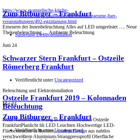
https://www.evangelische-kirche-
Zum Bitburger – Frankfurt
doernigheim.de/index.php/gemeindezentrum/raeume-fuer-
veranstaltungen/492-egzplanung.html
Erneuern der Innenbeleuchtung Alles auf LED umgerüstet …. Neue
Thekenbeleuchtung … Ambiente Beleuchtung
Sanierung Elektroinstallation
Juni
24
Schwarzer Stern Frankfurt – Ostzeile
Römerberg Frankfurt
Veröffentlicht unter
Uncategorized
Beleuchtung und Elektroinstallation
Ostzeile Frankfurt 2019 – Kolonnaden
Mai
24
Beleuchtung
Zum Bitburger – Frankfurt
Neue Aussenbeleuchtung in den Kolonnaden Ostzeile
FrankfurtPlanlicht lili LED Leuchten Hochwertige LED-
Veröffentlicht unter
Uncategorized
Flächenleuchte in flachem, rundem Design aus nahtlos
verschweißtem Aluminium-Strangpressprofil Oberfläche