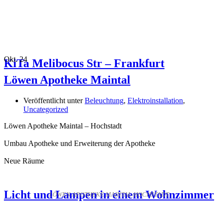
Okt.
24
KiTa Melibocus Str – Frankfurt
Löwen Apotheke Maintal
Veröffentlicht unter
Beleuchtung
,
Elektroinstallation
,
Uncategorized
Löwen Apotheke Maintal – Hochstadt
Umbau Apotheke und Erweiterung der Apotheke
Neue Räume
Licht und Lampen in einem Wohnzimmer
LÖWEN APOTHEKE MAINTAL-HOCHSTADT