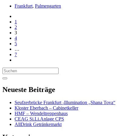
Frankfurt
,
Palmengarten
1
2
3
4
5
…
7
Search
for:
Neueste Beiträge
Seufzerbrücke Frankfurt -Illumination „Shana Tova“
Kloster Eberbach – Cabinetkeller
HMF – Wendeltreppenhaus
CEAG Si.Li.Anlage CPS
AllDrink Getränkemarkt