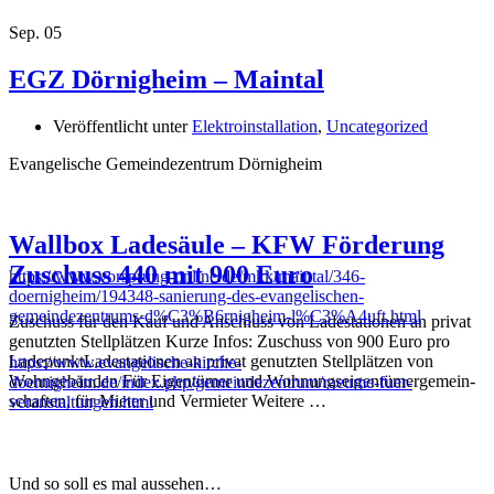
Sep.
05
EGZ Dörnigheim – Maintal
Veröffentlicht unter
Elektroinstallation
,
Uncategorized
Evangelische Gemeindezentrum Dörnigheim
Wallbox Ladesäule – KFW Förderung
Zuschuss 440 mit 900 Euro
https://www.vorsprung-online.de/mkk/maintal/346-
doernigheim/194348-sanierung-des-evangelischen-
gemeindezentrums-d%C3%B6rnigheim-l%C3%A4uft.html
Zuschuss für den Kauf und Anschluss von Ladestationen an privat
genutzten Stell­plätzen Kurze Infos: Zuschuss von 900 Euro pro
LadepunktLadestationen an privat genutzten Stell­plätzen von
https://www.evangelische-kirche-
Wohngebäuden Für Eigentümer und Wohnungs­eigentümer­gemein­
doernigheim.de/index.php/gemeindezentrum/raeume-fuer-
schaften, für Mieter und Vermieter Weitere …
veranstaltungen.html
Und so soll es mal aussehen…