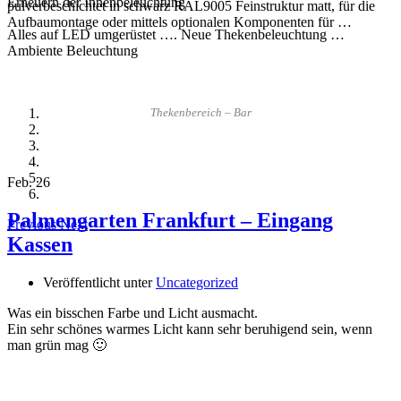
Erneuern der Innenbeleuchtung
pulverbeschichtet in schwarz RAL9005 Feinstruktur matt, für die
Aufbaumontage oder mittels optionalen Komponenten für …
Alles auf LED umgerüstet …. Neue Thekenbeleuchtung …
Ambiente Beleuchtung
Thekenbereich – Bar
Feb.
26
Palmengarten Frankfurt – Eingang
Previous
Next
Kassen
Veröffentlicht unter
Uncategorized
Was ein bisschen Farbe und Licht ausmacht.
Ein sehr schönes warmes Licht kann sehr beruhigend sein, wenn
man grün mag 🙂