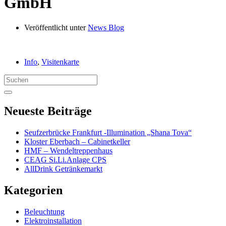
GmbH
Veröffentlicht unter
News Blog
Info
,
Visitenkarte
Search
for:
Neueste Beiträge
Seufzerbrücke Frankfurt -Illumination „Shana Tova“
Kloster Eberbach – Cabinetkeller
HMF – Wendeltreppenhaus
CEAG Si.Li.Anlage CPS
AllDrink Getränkemarkt
Kategorien
Beleuchtung
Elektroinstallation