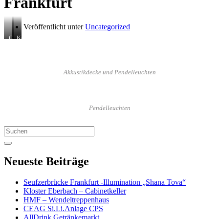
Frankfurt
Veröffentlicht unter
Uncategorized
Glashaus
Fenstermotoren
Kabelpritsche
–
GeZe
–
Gerüst
Schwerlast
Akkustikdecke und Pendelleuchten
Pendelleuchten
Search
for:
Neueste Beiträge
Seufzerbrücke Frankfurt -Illumination „Shana Tova“
Kloster Eberbach – Cabinetkeller
HMF – Wendeltreppenhaus
CEAG Si.Li.Anlage CPS
AllDrink Getränkemarkt